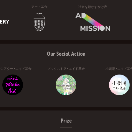
アート基金
社会を動かすかけ声
Our Social Action
ニシアター・エイド基金
ブックストア・エイド基金
小劇場・エイド基
Prize