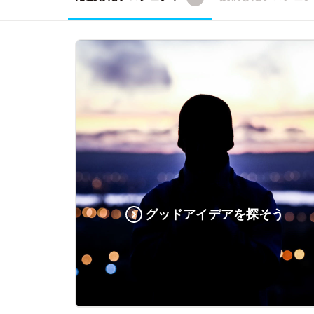
グッドアイデアを探そう