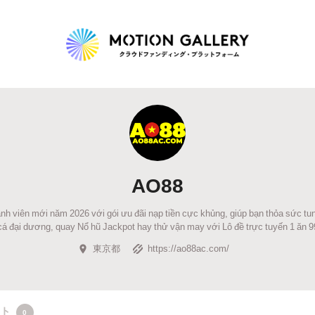
Highlight
人気のプロジェクト
新着プロジェクト
終了間近のプロジェ
AO88
Feature
 viên mới năm 2026 với gói ưu đãi nạp tiền cực khủng, giúp bạn thỏa sức tu
タグから探す
キュレーターから探す
特集から探す
cá đại dương, quay Nổ hũ Jackpot hay thử vận may với Lô đề trực tuyến 1 ăn 9
東京都
https://ao88ac.com/
Legendary
最新達成プロジェクト
調達額が大きいプロジェクト
クト
0