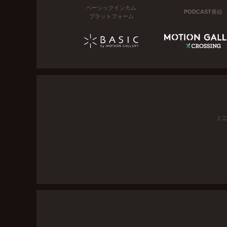
ベーシックインカム
PODCAST番組
プラットフォーム
ミ