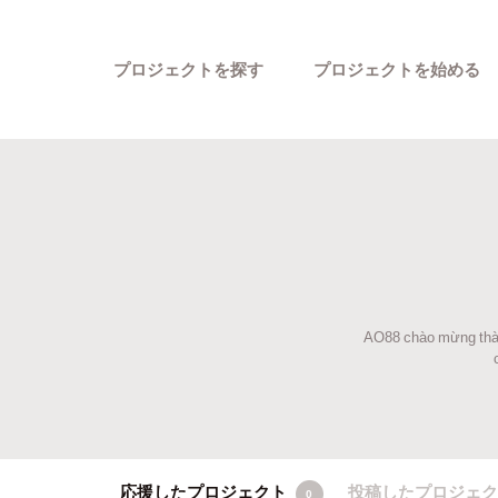
プロジェクトを探す
プロジェクトを始める
AO88 chào mừng thành
カテゴリーから探す
応援したプロジェクト
投稿したプロジェ
0