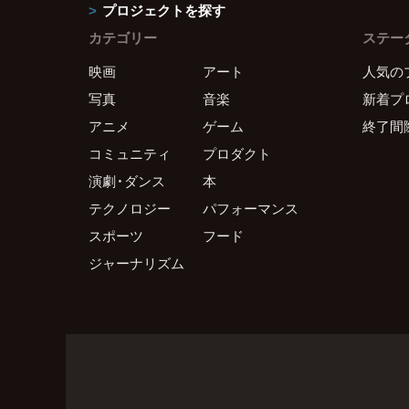
プロジェクトを探す
カテゴリー
ステー
映画
アート
人気の
写真
音楽
新着プ
アニメ
ゲーム
終了間
コミュニティ
プロダクト
演劇・ダンス
本
テクノロジー
パフォーマンス
スポーツ
フード
ジャーナリズム