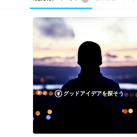
グッドアイデアを探そう