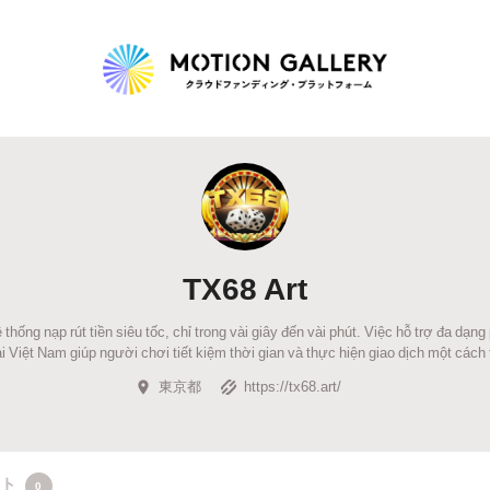
Highlight
人気のプロジェクト
新着プロジェクト
終了間近のプロジェ
TX68 Art
Feature
 thống nạp rút tiền siêu tốc, chỉ trong vài giây đến vài phút. Việc hỗ trợ đa dạ
タグから探す
キュレーターから探す
特集から探す
i Việt Nam giúp người chơi tiết kiệm thời gian và thực hiện giao dịch một cách 
東京都
https://tx68.art/
Legendary
最新達成プロジェクト
調達額が大きいプロジェクト
クト
0