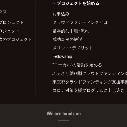
プロジェクトを始める
タス
お申込み
プロジェクト
クラウドファンディングとは
ロジェクト
基本的な手順・流れ
際のプロジェクト
成功事例の解説
メリット・デメリット
Fellowship
"ローカル"の活動を始める
ふるさと納税型クラウドファンディン
東京都クラウドファンディング支援事
コロナ対策支援プログラムに申し込む
We are hands on