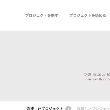
プロジェクトを探す
プロジェクトを始める
TX68 nổi bật với hệ
カテゴリーから探す
toán quen thuộc tạ
応援したプロジェクト
投稿したプロジェ
0