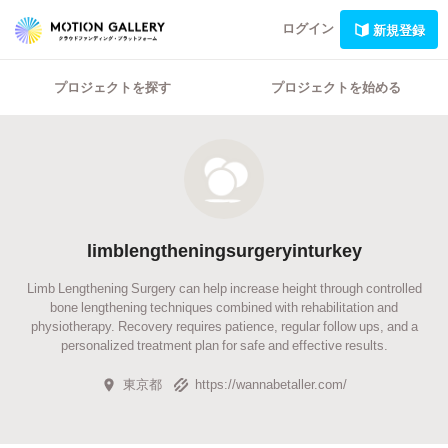
ログイン
新規登録
プロジェクトを探す
プロジェクトを始める
limblengtheningsurgeryinturkey
Limb Lengthening Surgery can help increase height through controlled
bone lengthening techniques combined with rehabilitation and
physiotherapy. Recovery requires patience, regular follow ups, and a
personalized treatment plan for safe and effective results.
東京都
https://wannabetaller.com/