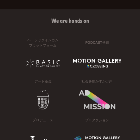
We are hands on
ベーシックインカム
PODCAST番組
プラットフォーム
アート基金
社会を動かすかけ声
プロデュース
プロダクション