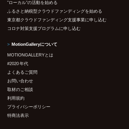
"ローカル"の活動を始める
ふるさと納税型クラウドファンディングを始める
東京都クラウドファンディング支援事業に申し込む
コロナ対策支援プログラムに申し込む
MotionGalleryについて
MOTIONGALLERYとは
#2020 年代
よくあるご質問
お問い合わせ
取材のご相談
利用規約
プライバシーポリシー
特商法表示