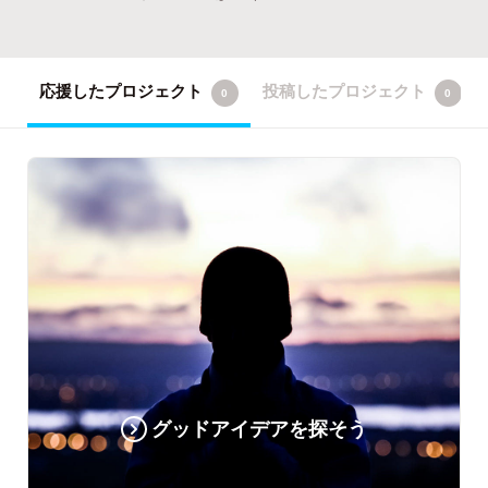
応援したプロジェクト
投稿したプロジェクト
0
0
グッドアイデアを探そう