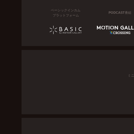
ベーシックインカム
PODCAST番組
プラットフォーム
ミ