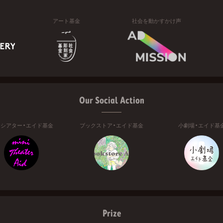
アート基金
社会を動かすかけ声
Our Social Action
ニシアター・エイド基金
ブックストア・エイド基金
小劇場・エイド基
Prize