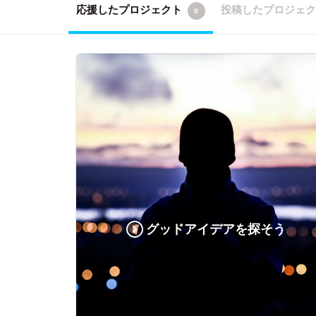
応援したプロジェクト
投稿したプロジェ
0
グッドアイデアを探そう