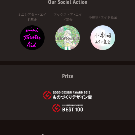
Our Social Action
ミニシアター・エイ
ブックストア・エイ
小劇場・エイド基金
ド基金
ド基金
Prize