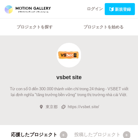
ログイン
新規登録
プロジェクトを探す
プロジェクトを始める
vsbet site
Từ con số 0 đến 300.000 thành viên chỉ trong 24 tháng - VSBET viết
lại định nghĩa "tăng trưởng bền vững" trong thị trường nhà cái Việt.
東京都
https://vsbet.site/
応援したプロジェクト
投稿したプロジェクト
0
0