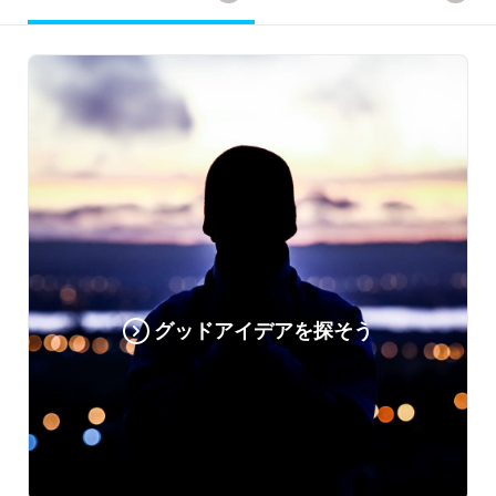
グッドアイデアを探そう