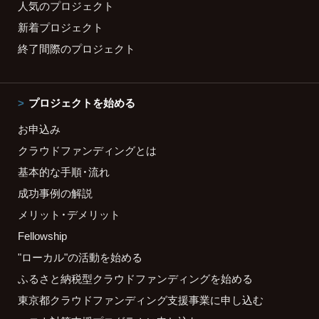
人気のプロジェクト
新着プロジェクト
終了間際のプロジェクト
プロジェクトを始める
お申込み
クラウドファンディングとは
基本的な手順・流れ
成功事例の解説
メリット・デメリット
Fellowship
"ローカル"の活動を始める
ふるさと納税型クラウドファンディングを始める
東京都クラウドファンディング支援事業に申し込む