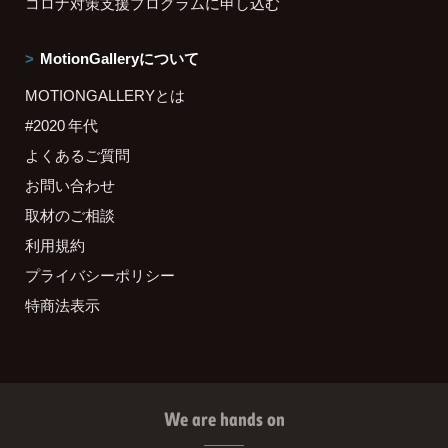
コロナ対策支援プログラムに申し込む
MotionGalleryについて
MOTIONGALLERYとは
#2020 年代
よくあるご質問
お問い合わせ
取材のご相談
利用規約
プライバシーポリシー
特商法表示
We are hands on