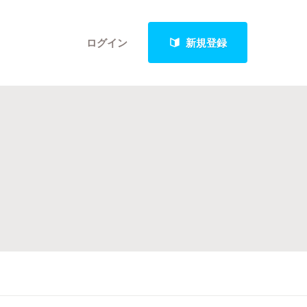
ログイン
新規登録
クト
最新進捗報告から探す