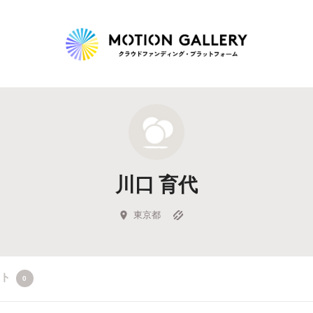
Highlight
人気のプロジェクト
新着プロジェクト
終了間近のプロジェ
川口 育代
Feature
タグから探す
キュレーターから探す
特集から探す
東京都
Legendary
クト
0
最新達成プロジェクト
調達額が大きいプロジェクト