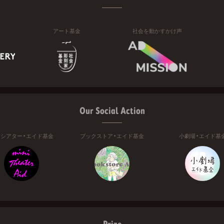
アート基金
社会を動かすかけ声
Our Social Action
ニシアター・エイド基金
ブックストア・エイド基金
小劇場・エイド基