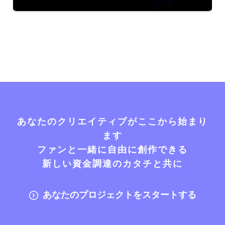
あなたのクリエイティブがここから始まり
ます
ファンと一緒に自由に創作できる
新しい資金調達のカタチと共に
あなたのプロジェクトをスタートする