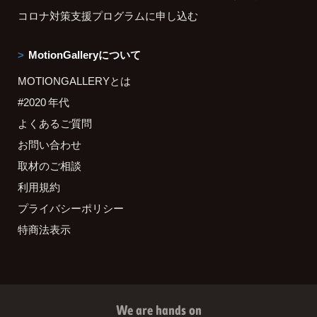
コロナ対策支援プログラムに申し込む
MotionGalleryについて
MOTIONGALLERYとは
#2020 年代
よくあるご質問
お問い合わせ
取材のご相談
利用規約
プライバシーポリシー
特商法表示
We are hands on