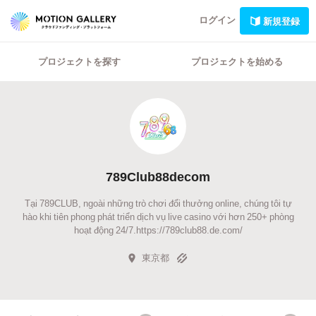
ログイン
新規登録
プロジェクトを探す
プロジェクトを始める
789Club88decom
Tại 789CLUB, ngoài những trò chơi đổi thưởng online, chúng tôi tự
hào khi tiên phong phát triển dịch vụ live casino với hơn 250+ phòng
hoạt động 24/7.https://789club88.de.com/
東京都