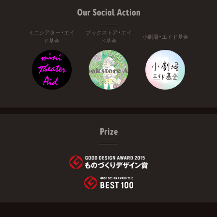
Our Social Action
ミニシアター・エイ
ブックストア・エイ
小劇場・エイド基金
ド基金
ド基金
Prize