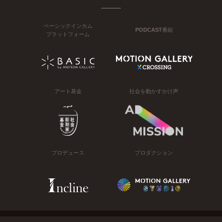
ベーシックインカム
PODCAST番組
プラットフォーム
アート基金
社会を動かすかけ声
プロデュース
プロダクション