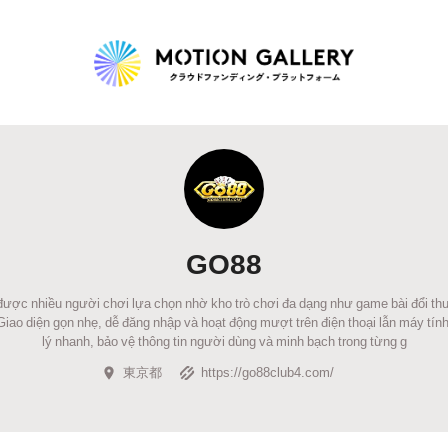
Highlight
人気のプロジェクト
新着プロジェクト
終了間近のプロジェ
GO88
Feature
ợc nhiều người chơi lựa chọn nhờ kho trò chơi đa dạng như game bài đổi thư
タグから探す
キュレーターから探す
特集から探す
 Giao diện gọn nhẹ, dễ đăng nhập và hoạt động mượt trên điện thoại lẫn máy tính
lý nhanh, bảo vệ thông tin người dùng và minh bạch trong từng g
東京都
https://go88club4.com/
Legendary
最新達成プロジェクト
調達額が大きいプロジェクト