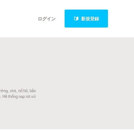
ログイン
新規登録
クト
ởng, slot, nổ hũ, bắn
最新進捗報告から探す
. Hệ thống nạp rút xử