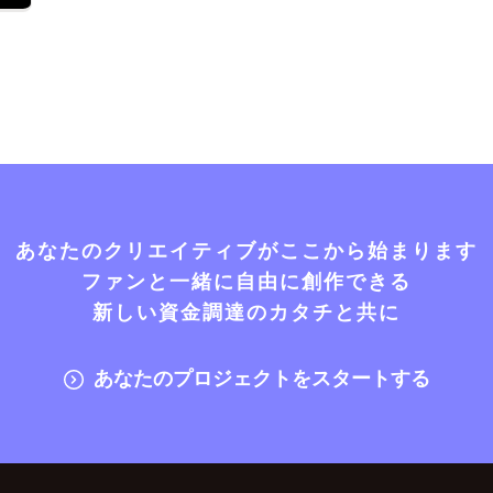
あなたのクリエイティブがここから始まります
ファンと一緒に自由に創作できる
新しい資金調達のカタチと共に
あなたのプロジェクトをスタートする