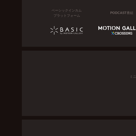
ベーシックインカム
PODCAST番組
プラットフォーム
ミ