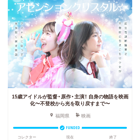
15歳アイドルが監督・原作・主演！
自身の物語を映画
化〜不登校から光を取り戻すまで〜
福岡県
映画
FUNDED
コレクター
現在
終了