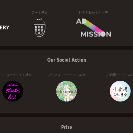
アート基金
社会を動かすかけ声
Our Social Action
ニシアター・エイド基金
ブックストア・エイド基金
小劇場・エイド基
Prize