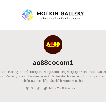
Highlight
人気のプロジェクト
新着プロジェクト
終了間近のプロジェ
ao88cocom1
Feature
á cược trực tuyến chất lượng cao đang được cộng đồng người chơi Việt Nam đá
タグから探す
キュレーターから探す
特集から探す
à tốc độ xử lý nhanh. Hội viên tại ao88 dễ dàng tận hưởng môi trường giải trí a
nhiều lựa chọn hấp dẫn phù hợp mọi nhu cầu.
東京都
https://ao88.co.com/
Legendary
最新達成プロジェクト
調達額が大きいプロジェクト