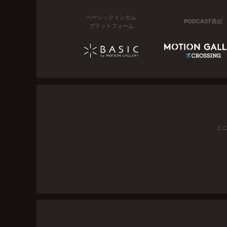
ベーシックインカム
PODCAST番組
プラットフォーム
ミ