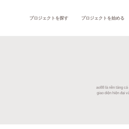
プロジェクトを探す
プロジェクトを始める
ao88 là nền tảng c
カテゴリーから探す
giao diện hiện đại v