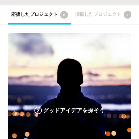
応援したプロジェクト
投稿したプロジェクト
0
0
グッドアイデアを探そう