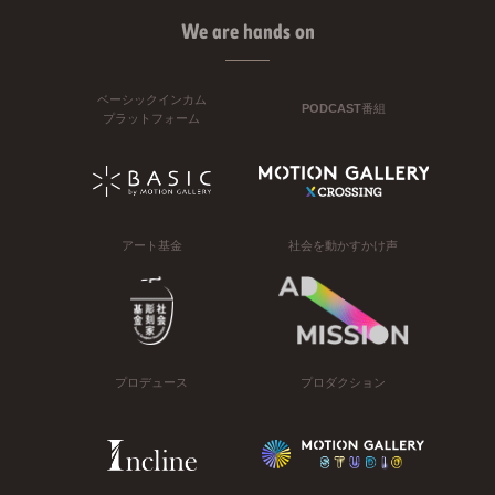
We are hands on
ベーシックインカム
PODCAST番組
プラットフォーム
アート基金
社会を動かすかけ声
プロデュース
プロダクション