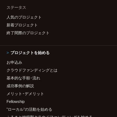
ステータス
人気のプロジェクト
新着プロジェクト
終了間際のプロジェクト
プロジェクトを始める
お申込み
クラウドファンディングとは
基本的な手順・流れ
成功事例の解説
メリット・デメリット
Fellowship
"ローカル"の活動を始める