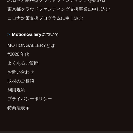
ふるさと納税型クラウドファンディングを始める
東京都クラウドファンディング支援事業に申し込む
コロナ対策支援プログラムに申し込む
MotionGalleryについて
MOTIONGALLERYとは
#2020 年代
よくあるご質問
お問い合わせ
取材のご相談
利用規約
プライバシーポリシー
特商法表示