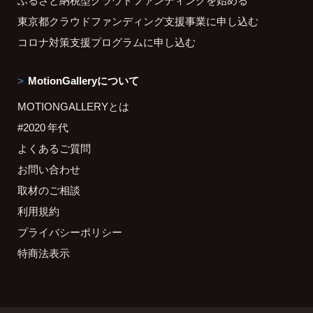
ふるさと納税型クラウドファンディングを始める
東京都クラウドファンディング支援事業に申し込む
コロナ対策支援プログラムに申し込む
MotionGalleryについて
MOTIONGALLERYとは
#2020 年代
よくあるご質問
お問い合わせ
取材のご相談
利用規約
プライバシーポリシー
特商法表示