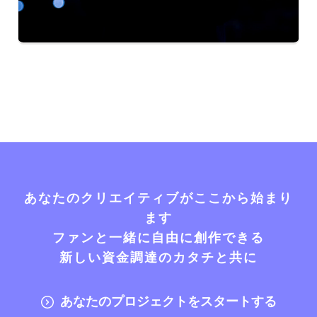
あなたのクリエイティブがここから始まり
ます
ファンと一緒に自由に創作できる
新しい資金調達のカタチと共に
あなたのプロジェクトをスタートする