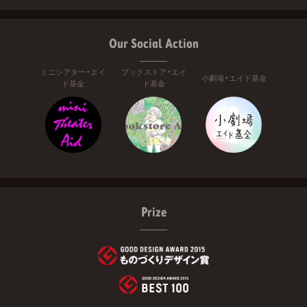
Our Social Action
ミニシアター・エイ
ブックストア・エイ
小劇場・エイド基金
ド基金
ド基金
Prize