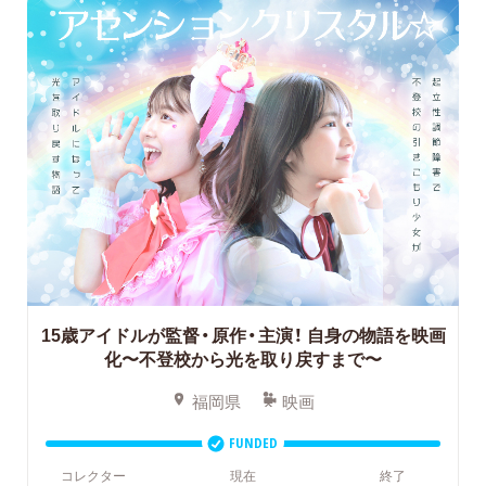
15歳アイドルが監督・原作・主演！
自身の物語を映画
化〜不登校から光を取り戻すまで〜
福岡県
映画
FUNDED
コレクター
現在
終了