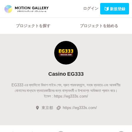
ログイン
新規登録
プロジェクトを探す
プロジェクトを始める
Casino EG333
EG333 এর ক্যাসিনো বিভাগ লাইভ গেম, দ্রুত পারফরম্যান্স, সহজ ব্যবহার এবং আকর্ষণীয়
বোনাসের মাধ্যমে ব্যবহারকারীদের জন্য বাস্তবধর্মী ও উপভোগ্য অভিজ্ঞতা প্রদান করে।
ইমেল : https://eg333s.com/
東京都
https://eg333s.com/