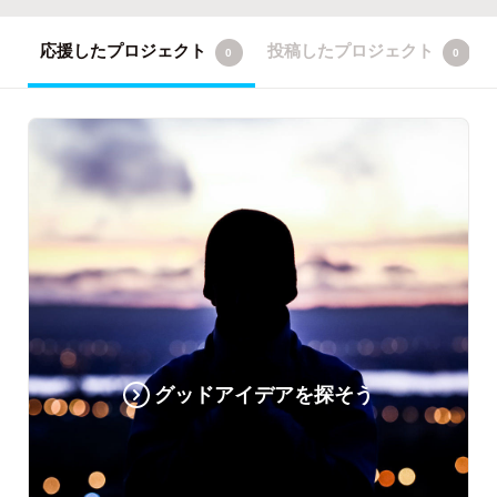
応援したプロジェクト
投稿したプロジェクト
0
0
グッドアイデアを探そう