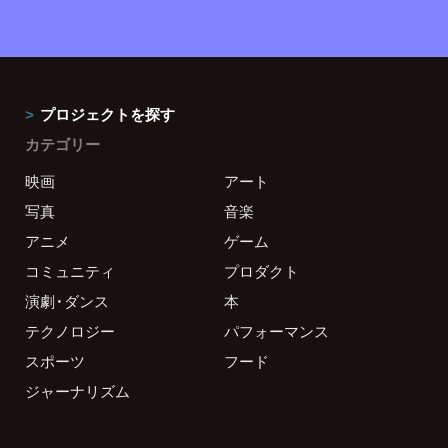
プロジェクトを探す
カテゴリー
映画
アート
写真
音楽
アニメ
ゲーム
コミュニティ
プロダクト
演劇・ダンス
本
テクノロジー
パフォーマンス
スポーツ
フード
ジャーナリズム