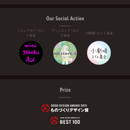
Our Social Action
ミニシアター・エイ
ブックストア・エイ
小劇場・エイド基金
ド基金
ド基金
Prize