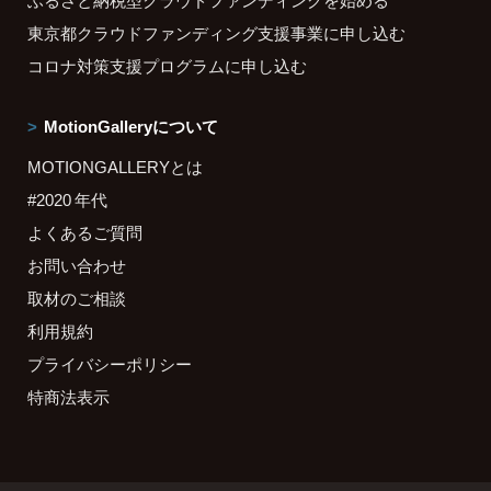
ふるさと納税型クラウドファンディングを始める
東京都クラウドファンディング支援事業に申し込む
コロナ対策支援プログラムに申し込む
MotionGalleryについて
MOTIONGALLERYとは
#2020 年代
よくあるご質問
お問い合わせ
取材のご相談
利用規約
プライバシーポリシー
特商法表示