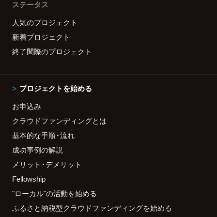
ステータス
人気のプロジェクト
新着プロジェクト
終了間際のプロジェクト
プロジェクトを始める
お申込み
クラウドファンディングとは
基本的な手順・流れ
成功事例の解説
メリット・デメリット
Fellowship
"ローカル"の活動を始める
ふるさと納税型クラウドファンディングを始める