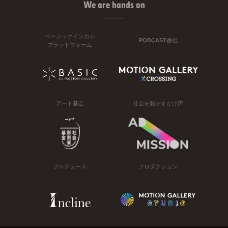
We are hands on
ベーシックインカム
PODCAST番組
プラットフォーム
アート基金
社会を動かすかけ声
プロデュース
プロダクション