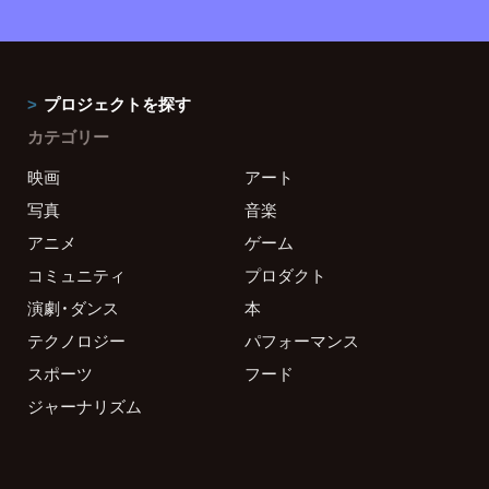
プロジェクトを探す
カテゴリー
映画
アート
写真
音楽
アニメ
ゲーム
コミュニティ
プロダクト
演劇・ダンス
本
テクノロジー
パフォーマンス
スポーツ
フード
ジャーナリズム