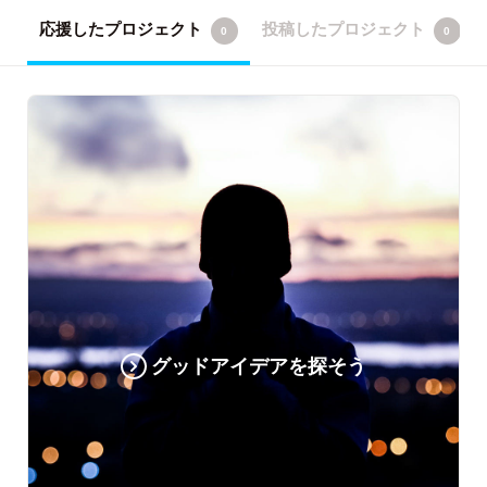
応援したプロジェクト
投稿したプロジェクト
0
0
グッドアイデアを探そう