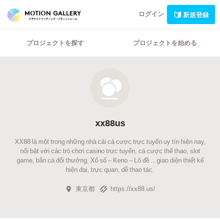
ログイン
新規登録
プロジェクトを探す
プロジェクトを始める
xx88us
XX88 là một trong những nhà cái cá cược trực tuyến uy tín hiện nay,
nổi bật với các trò chơi casino trực tuyến, cá cược thể thao, slot
game, bắn cá đổi thưởng, Xổ số – Keno – Lô đề ...giao diện thiết kế
hiện đại, trực quan, dễ thao tác.
東京都
https://xx88.us/