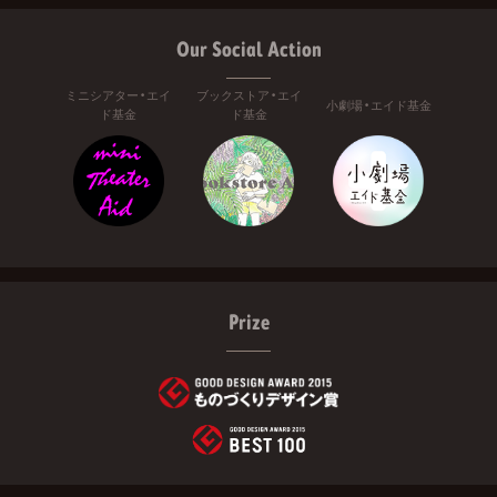
Our Social Action
ミニシアター・エイ
ブックストア・エイ
小劇場・エイド基金
ド基金
ド基金
Prize