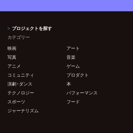
プロジェクトを探す
カテゴリー
映画
アート
写真
音楽
アニメ
ゲーム
コミュニティ
プロダクト
演劇・ダンス
本
テクノロジー
パフォーマンス
スポーツ
フード
ジャーナリズム