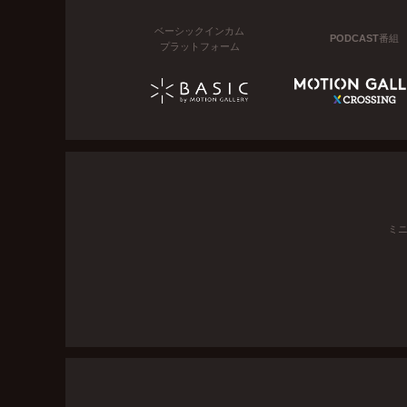
ベーシックインカム
PODCAST番組
プラットフォーム
ミ