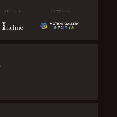
プロデュース
プロダクション
金