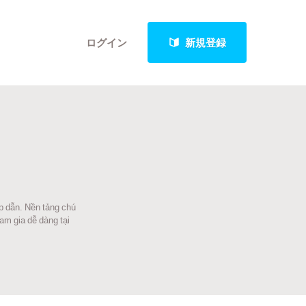
ログイン
新規登録
クト
ấp dẫn. Nền tảng chú
最新進捗報告から探す
am gia dễ dàng tại