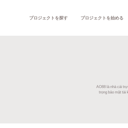
プロジェクトを探す
プロジェクトを始める
AO88 là nhà cái trự
カテゴリーから探す
trọng bảo mật tài