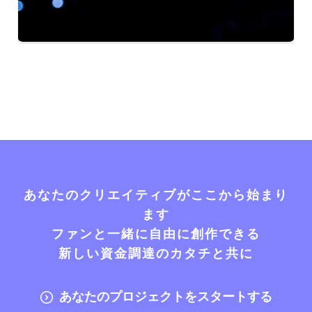
あなたのクリエイティブがここから始まり
ます
ファンと一緒に自由に創作できる
新しい資金調達のカタチと共に
あなたのプロジェクトをスタートする