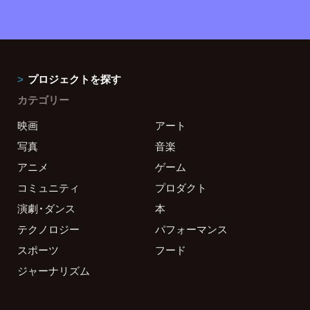
プロジェクトを探す
カテゴリー
映画
アート
写真
音楽
アニメ
ゲーム
コミュニティ
プロダクト
演劇・ダンス
本
テクノロジー
パフォーマンス
スポーツ
フード
ジャーナリズム