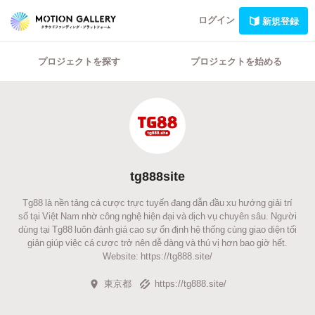
ログイン
新規登録
プロジェクトを探す
プロジェクトを始める
tg888site
Tg88 là nền tảng cá cược trực tuyến đang dẫn đầu xu hướng giải trí
số tại Việt Nam nhờ công nghệ hiện đại và dịch vụ chuyên sâu. Người
dùng tại Tg88 luôn đánh giá cao sự ổn định hệ thống cùng giao diện tối
giản giúp việc cá cược trở nên dễ dàng và thú vị hơn bao giờ hết.
Website: https://tg888.site/
東京都
https://tg888.site/