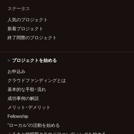
ステータス
人気のプロジェクト
新着プロジェクト
終了間際のプロジェクト
プロジェクトを始める
お申込み
クラウドファンディングとは
基本的な手順・流れ
成功事例の解説
メリット・デメリット
Fellowship
"ローカル"の活動を始める