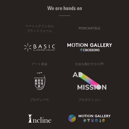
We are hands on
ベーシックインカム
PODCAST番組
プラットフォーム
アート基金
社会を動かすかけ声
プロデュース
プロダクション