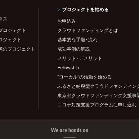
プロジェクトを始める
タス
お申込み
プロジェクト
クラウドファンディングとは
ロジェクト
基本的な手順・流れ
際のプロジェクト
成功事例の解説
メリット・デメリット
Fellowship
"ローカル"の活動を始める
ふるさと納税型クラウドファンディン
東京都クラウドファンディング支援事
コロナ対策支援プログラムに申し込む
We are hands on