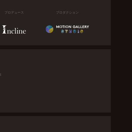
プロデュース
プロダクション
金