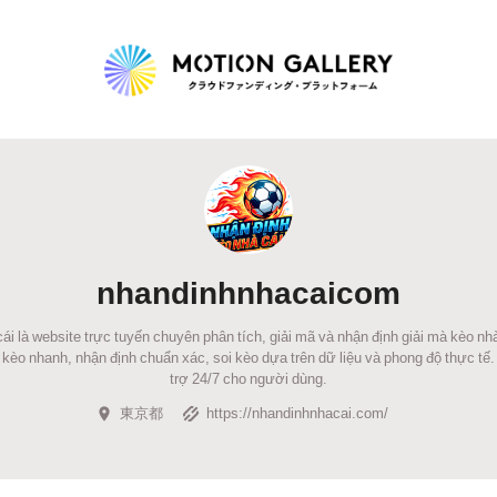
Highlight
人気のプロジェクト
新着プロジェクト
終了間近のプロジェ
nhandinhnhacaicom
Feature
ái là website trực tuyến chuyên phân tích, giải mã và nhận định giải mà kèo nhà
タグから探す
キュレーターから探す
特集から探す
kèo nhanh, nhận định chuẩn xác, soi kèo dựa trên dữ liệu và phong độ thực tế
trợ 24/7 cho người dùng.
東京都
https://nhandinhnhacai.com/
Legendary
最新達成プロジェクト
調達額が大きいプロジェクト