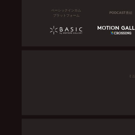
ベーシックインカム
PODCAST番組
プラットフォーム
ミ