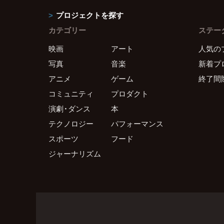
プロジェクトを探す
カテゴリー
ステー
映画
アート
人気の
写真
音楽
新着プ
アニメ
ゲーム
終了間
コミュニティ
プロダクト
演劇・ダンス
本
テクノロジー
パフォーマンス
スポーツ
フード
ジャーナリズム