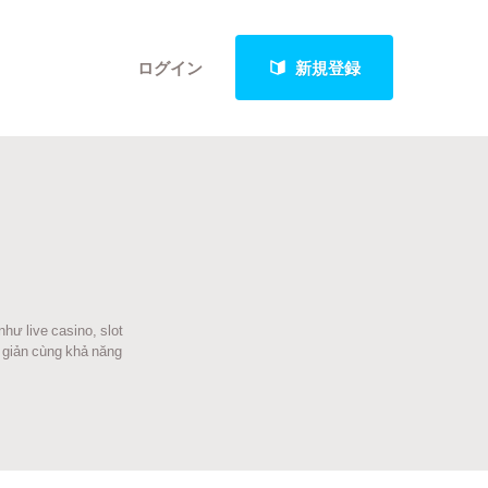
ログイン
新規登録
クト
hư live casino, slot
最新進捗報告から探す
n giản cùng khả năng