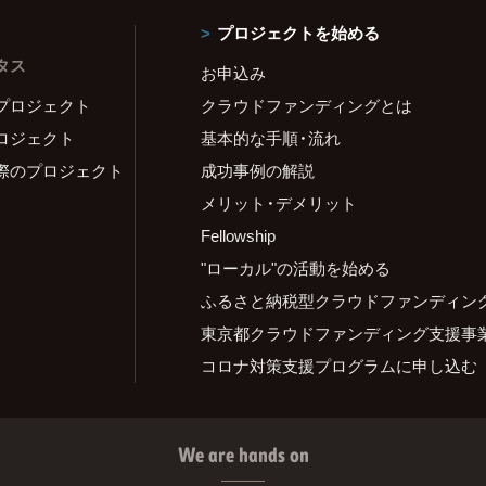
プロジェクトを始める
タス
お申込み
プロジェクト
クラウドファンディングとは
ロジェクト
基本的な手順・流れ
際のプロジェクト
成功事例の解説
メリット・デメリット
Fellowship
"ローカル"の活動を始める
ふるさと納税型クラウドファンディン
東京都クラウドファンディング支援事
コロナ対策支援プログラムに申し込む
We are hands on