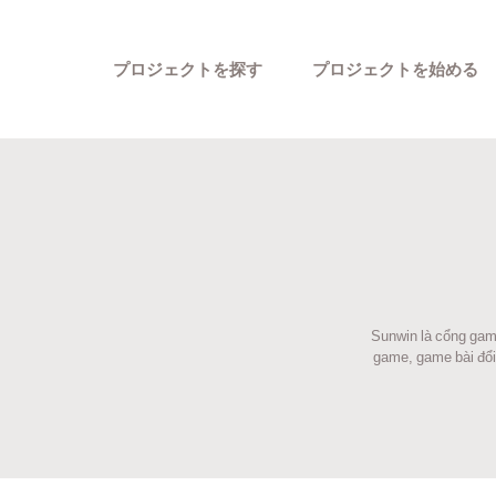
プロジェクトを探す
プロジェクトを始める
Sunwin là cổng game
カテゴリーから探す
game, game bài đổi 