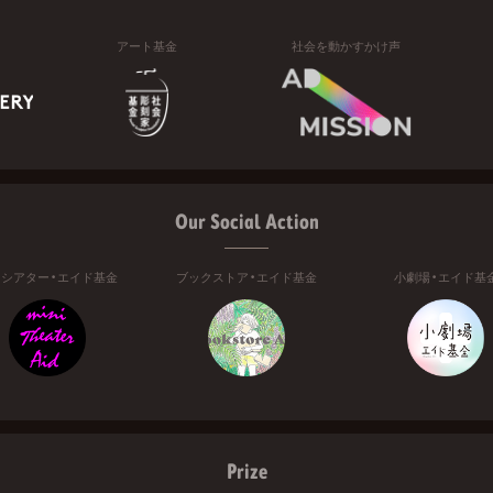
アート基金
社会を動かすかけ声
Our Social Action
ニシアター・エイド基金
ブックストア・エイド基金
小劇場・エイド基
Prize