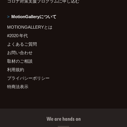
コロナ対策支援プログラムに申し込む
MotionGalleryについて
MOTIONGALLERYとは
#2020 年代
よくあるご質問
お問い合わせ
取材のご相談
利用規約
プライバシーポリシー
特商法表示
We are hands on