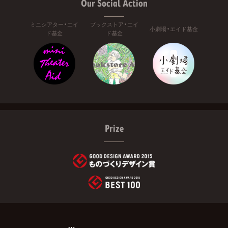
Our Social Action
ミニシアター・エイ
ブックストア・エイ
小劇場・エイド基金
ド基金
ド基金
Prize