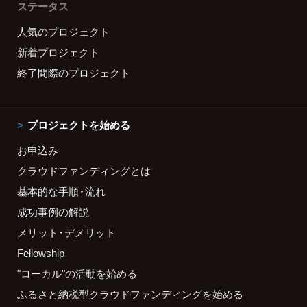
ステータス
人気のプロジェクト
新着プロジェクト
終了間際のプロジェクト
プロジェクトを始める
お申込み
クラウドファンディングとは
基本的な手順・流れ
成功事例の解説
メリット・デメリット
Fellowship
"ローカル"の活動を始める
ふるさと納税型クラウドファンディングを始める