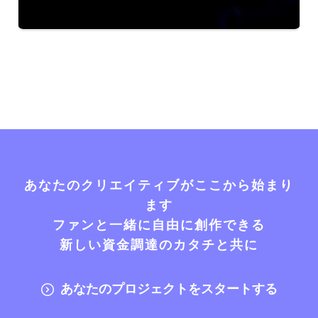
あなたのクリエイティブがここから始まり
ます
ファンと一緒に自由に創作できる
新しい資金調達のカタチと共に
あなたのプロジェクトをスタートする