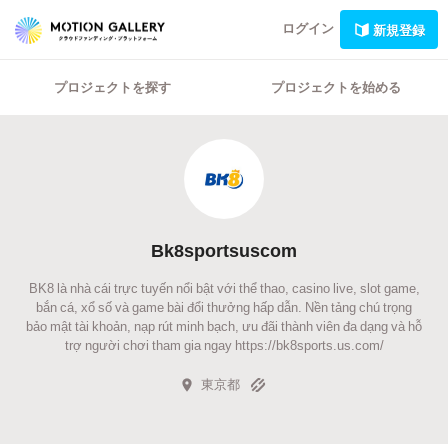
ログイン
新規登録
プロジェクトを探す
プロジェクトを始める
Bk8sportsuscom
BK8 là nhà cái trực tuyến nổi bật với thể thao, casino live, slot game,
bắn cá, xổ số và game bài đổi thưởng hấp dẫn. Nền tảng chú trọng
bảo mật tài khoản, nạp rút minh bạch, ưu đãi thành viên đa dạng và hỗ
trợ người chơi tham gia ngay https://bk8sports.us.com/
東京都