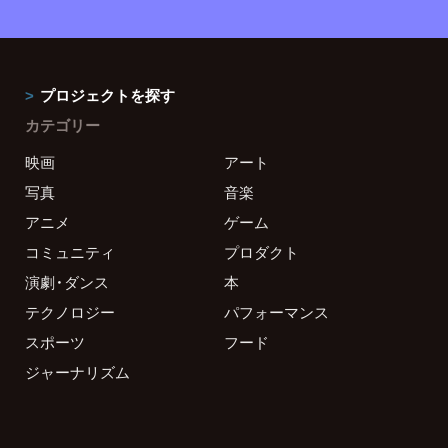
プロジェクトを探す
カテゴリー
映画
アート
写真
音楽
アニメ
ゲーム
コミュニティ
プロダクト
演劇・ダンス
本
テクノロジー
パフォーマンス
スポーツ
フード
ジャーナリズム