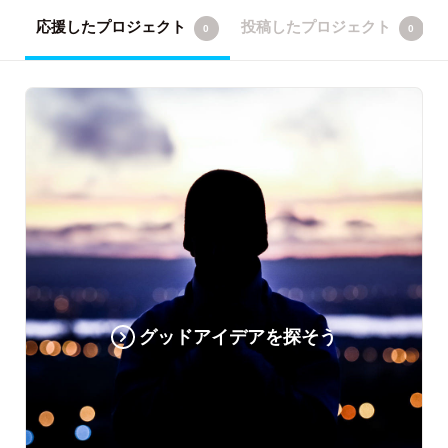
応援したプロジェクト
投稿したプロジェクト
0
0
グッドアイデアを探そう