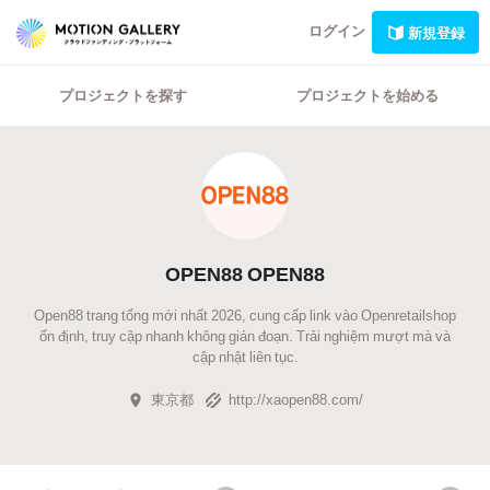
ログイン
新規登録
プロジェクトを探す
プロジェクトを始める
OPEN88 OPEN88
Open88 trang tổng mới nhất 2026, cung cấp link vào Openretailshop
ổn định, truy cập nhanh không gián đoạn. Trải nghiệm mượt mà và
cập nhật liên tục.
東京都
http://xaopen88.com/