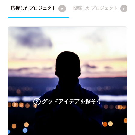
応援したプロジェクト
投稿したプロジェクト
0
0
グッドアイデアを探そう