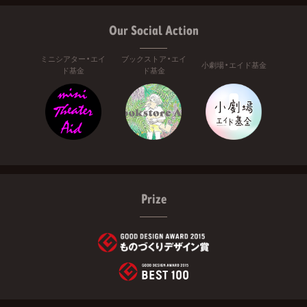
Our Social Action
ミニシアター・エイ
ブックストア・エイ
小劇場・エイド基金
ド基金
ド基金
Prize