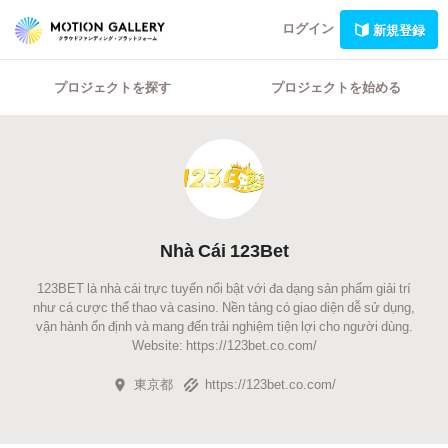
ログイン
新規登録
プロジェクトを探す
プロジェクトを始める
Nhà Cái 123Bet
123BET là nhà cái trực tuyến nổi bật với đa dạng sản phẩm giải trí
như cá cược thể thao và casino. Nền tảng có giao diện dễ sử dụng,
vận hành ổn định và mang đến trải nghiệm tiện lợi cho người dùng.
Website: https://123bet.co.com/
東京都
https://123bet.co.com/