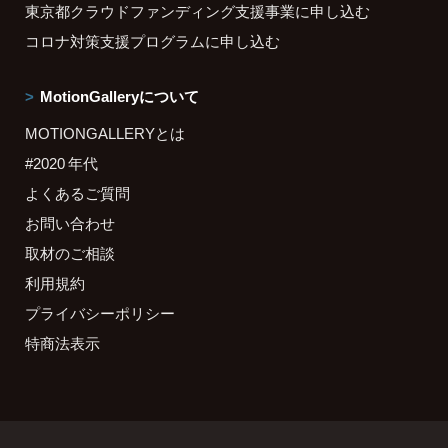
東京都クラウドファンディング支援事業に申し込む
コロナ対策支援プログラムに申し込む
MotionGalleryについて
MOTIONGALLERYとは
#2020 年代
よくあるご質問
お問い合わせ
取材のご相談
利用規約
プライバシーポリシー
特商法表示