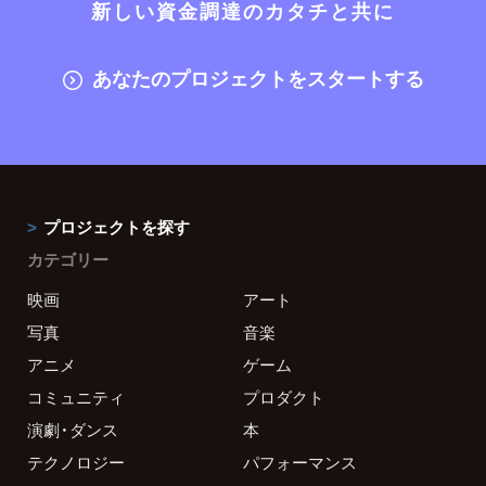
新しい資金調達のカタチと共に
あなたのプロジェクトをスタートする
プロジェクトを探す
カテゴリー
映画
アート
写真
音楽
アニメ
ゲーム
コミュニティ
プロダクト
演劇・ダンス
本
テクノロジー
パフォーマンス