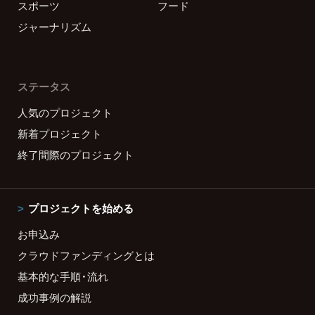
スポーツ
フード
ジャーナリズム
ステータス
人気のプロジェクト
新着プロジェクト
終了間際のプロジェクト
プロジェクトを始める
お申込み
クラウドファンディングとは
基本的な手順・流れ
成功事例の解説