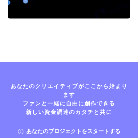
あなたのクリエイティブがここから始まり
ます
ファンと一緒に自由に創作できる
新しい資金調達のカタチと共に
あなたのプロジェクトをスタートする