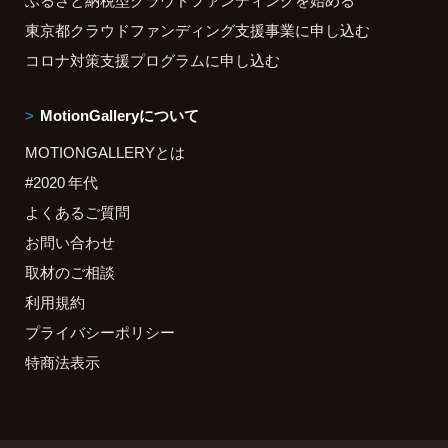
ふるさと納税型クラウドファンディングを始める
東京都クラウドファンディング支援事業に申し込む
コロナ対策支援プログラムに申し込む
MotionGalleryについて
MOTIONGALLERYとは
#2020 年代
よくあるご質問
お問い合わせ
取材のご相談
利用規約
プライバシーポリシー
特商法表示