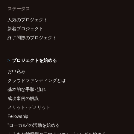
ステータス
人気のプロジェクト
新着プロジェクト
終了間際のプロジェクト
プロジェクトを始める
お申込み
クラウドファンディングとは
基本的な手順・流れ
成功事例の解説
メリット・デメリット
Fellowship
"ローカル"の活動を始める