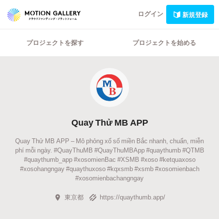
ログイン
新規登録
プロジェクトを探す
プロジェクトを始める
Quay Thử MB APP
Quay Thử MB APP – Mô phỏng xổ số miền Bắc nhanh, chuẩn, miễn
phí mỗi ngày. #QuayThuMB #QuayThuMBApp #quaythumb #QTMB
#quaythumb_app #xosomienBac #XSMB #xoso #ketquaxoso
#xosohangngay #quaythuxoso #kqxsmb #xsmb #xosomienbach
#xosomienbachangngay
東京都
https://quaythumb.app/