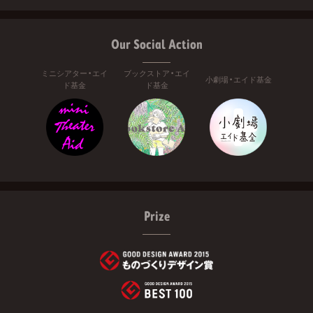
Our Social Action
ミニシアター・エイ
ブックストア・エイ
小劇場・エイド基金
ド基金
ド基金
Prize