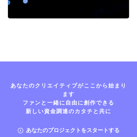
あなたのクリエイティブがここから始まり
ます
ファンと一緒に自由に創作できる
新しい資金調達のカタチと共に
あなたのプロジェクトをスタートする