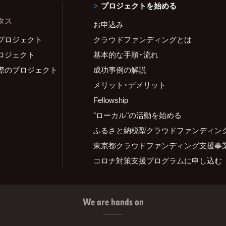
プロジェクトを始める
タス
お申込み
プロジェクト
クラウドファンディングとは
ロジェクト
基本的な手順・流れ
際のプロジェクト
成功事例の解説
メリット・デメリット
Fellowship
"ローカル"の活動を始める
ふるさと納税型クラウドファンディン
東京都クラウドファンディング支援事
コロナ対策支援プログラムに申し込む
We are hands on