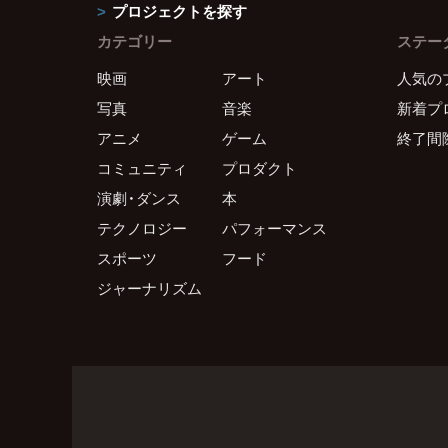
プロジェクトを探す
カテゴリー
ステー
映画
アート
人気の
写真
音楽
新着プ
アニメ
ゲーム
終了間
コミュニティ
プロダクト
演劇・ダンス
本
テクノロジー
パフォーマンス
スポーツ
フード
ジャーナリズム