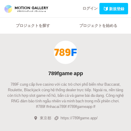
ログイン
新規登録
プロジェクトを探す
プロジェクトを始める
789fgame app
789F cung cấp live casino với các trò chơi phổ biến như Baccarat,
Roulette, Blackjack cùng hệ thống dealer trực tiếp. Ngoài ra, nền tảng
còn tích hợp slot game nổ hũ, bắn cá và game bài đa dạng. Công nghệ
RNG đảm bảo tính ngẫu nhiên và minh bạch trong mỗi phiên chơi.
#789f #nhacai789f #789fgameapp #
東京都
https://789fgame.app/