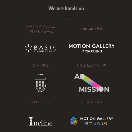
We are hands on
ベーシックインカム
PODCAST番組
プラットフォーム
アート基金
社会を動かすかけ声
プロデュース
プロダクション