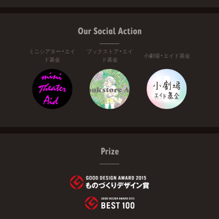
Our Social Action
ミニシアター・エイ
ブックストア・エイ
小劇場・エイド基金
ド基金
ド基金
Prize