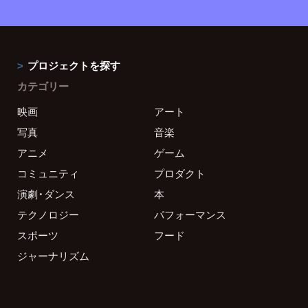
プロジェクトを探す
カテゴリー
映画
アート
写真
音楽
アニメ
ゲーム
コミュニティ
プロダクト
演劇・ダンス
本
テクノロジー
パフォーマンス
スポーツ
フード
ジャーナリズム