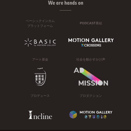
We are hands on
ベーシックインカム
PODCAST番組
プラットフォーム
アート基金
社会を動かすかけ声
プロデュース
プロダクション