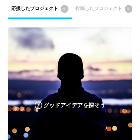
応援したプロジェクト
投稿したプロジェクト
0
0
グッドアイデアを探そう