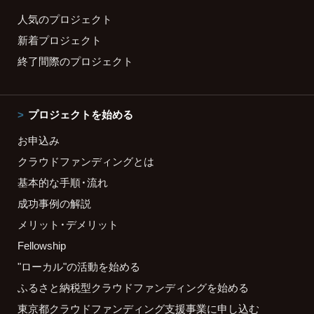
人気のプロジェクト
新着プロジェクト
終了間際のプロジェクト
プロジェクトを始める
お申込み
クラウドファンディングとは
基本的な手順・流れ
成功事例の解説
メリット・デメリット
Fellowship
"ローカル"の活動を始める
ふるさと納税型クラウドファンディングを始める
東京都クラウドファンディング支援事業に申し込む