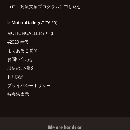
コロナ対策支援プログラムに申し込む
MotionGalleryについて
MOTIONGALLERYとは
#2020 年代
よくあるご質問
お問い合わせ
取材のご相談
利用規約
プライバシーポリシー
特商法表示
We are hands on