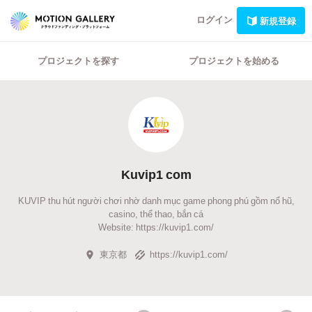
ログイン
新規登録
プロジェクトを探す
プロジェクトを始める
Kuvip1 com
KUVIP thu hút người chơi nhờ danh mục game phong phú gồm nổ hũ,
casino, thể thao, bắn cá
Website: https://kuvip1.com/
東京都
https://kuvip1.com/