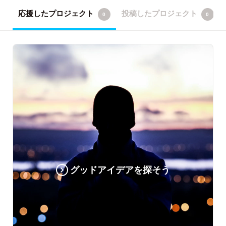
応援したプロジェクト
投稿したプロジェクト
0
0
グッドアイデアを探そう