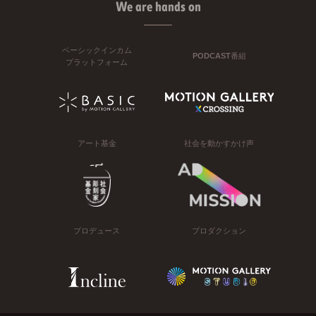
We are hands on
ベーシックインカム
PODCAST番組
プラットフォーム
アート基金
社会を動かすかけ声
プロデュース
プロダクション