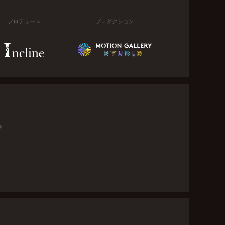
プロデュース
プロダクション
金