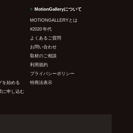
MotionGalleryについて
MOTIONGALLERYとは
#2020 年代
よくあるご質問
お問い合わせ
取材のご相談
利用規約
プライバシーポリシー
グを始める
特商法表示
業に申し込む