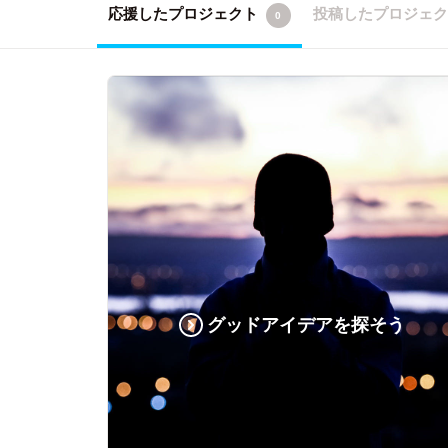
応援したプロジェクト
投稿したプロジェ
0
グッドアイデアを探そう