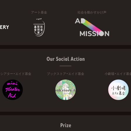
アート基金
社会を動かすかけ声
Our Social Action
ニシアター・エイド基金
ブックストア・エイド基金
小劇場・エイド基
Prize