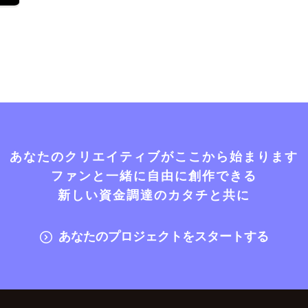
あなたのクリエイティブがここから始まります
ファンと一緒に自由に創作できる
新しい資金調達のカタチと共に
あなたのプロジェクトをスタートする