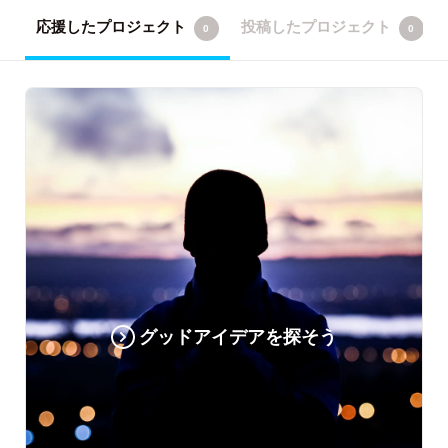
応援したプロジェクト
投稿したプロジェクト
0
0
グッドアイデアを探そう