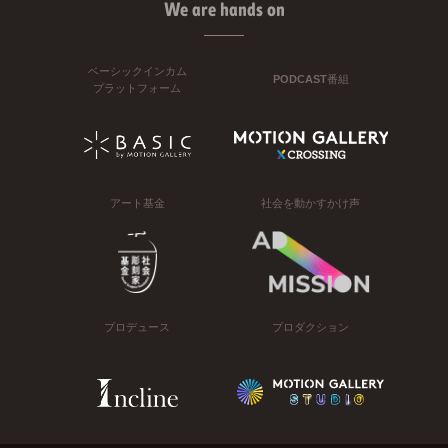
We are hands on
ベーシックインカム
PODCAST番組
プラットフォーム
アート基金
社会を動かすかけ声
プロデュース
プロダクション