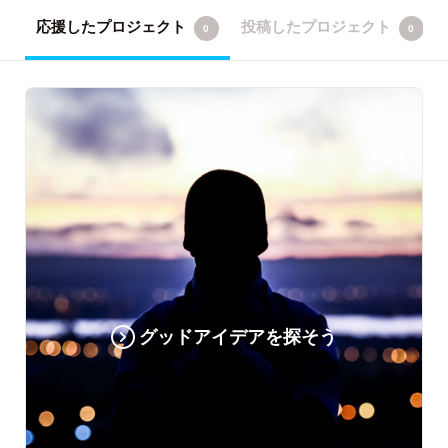
応援したプロジェクト
投稿したプロジェクト
0
0
グッドアイデアを探そう