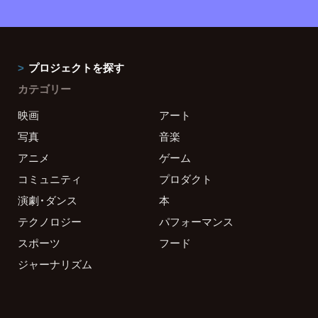
プロジェクトを探す
カテゴリー
映画
アート
写真
音楽
アニメ
ゲーム
コミュニティ
プロダクト
演劇・ダンス
本
テクノロジー
パフォーマンス
スポーツ
フード
ジャーナリズム