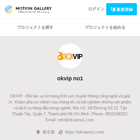
ログイン
新規登録
プロジェクトを探す
プロジェクトを始める
okvip no1
OKVIP - Đối tác uy tín trong lĩnh vực truyền thông công nghệ và giải
trí. Khám phá sứ mệnh của chúng tôi và trải nghiệm những sản phẩm
và dịch vụ hàng đầu trong ngành. Địa chỉ: 1M Đường Số 12, Tân
Thuận Tây, Quận 7, Thành phố Hồ Chí Minh. Phone: 0815248322.
Email: info@okvipno1.com.
東京都
https://okvipno1.com/