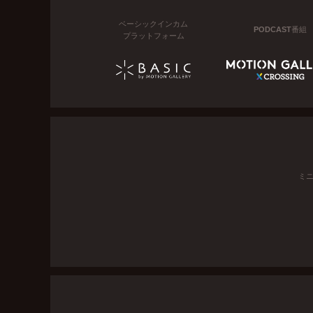
ベーシックインカム
PODCAST番組
プラットフォーム
ミ