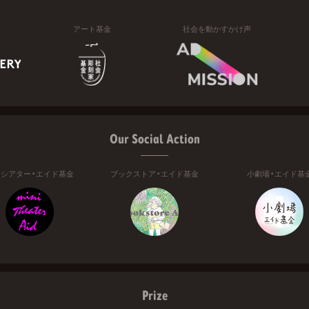
アート基金
社会を動かすかけ声
Our Social Action
ニシアター・エイド基金
ブックストア・エイド基金
小劇場・エイド基
Prize