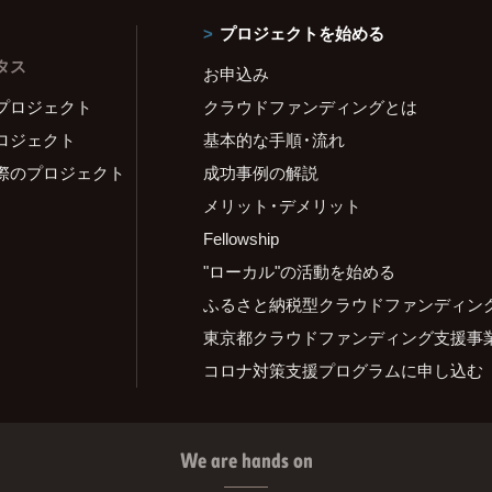
プロジェクトを始める
タス
お申込み
プロジェクト
クラウドファンディングとは
ロジェクト
基本的な手順・流れ
際のプロジェクト
成功事例の解説
メリット・デメリット
Fellowship
"ローカル"の活動を始める
ふるさと納税型クラウドファンディン
東京都クラウドファンディング支援事
コロナ対策支援プログラムに申し込む
We are hands on