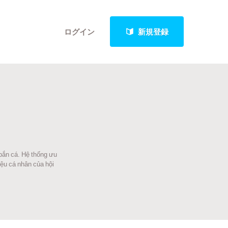
ログイン
新規登録
クト
 bắn cá. Hệ thống ưu
最新進捗報告から探す
iệu cá nhân của hội