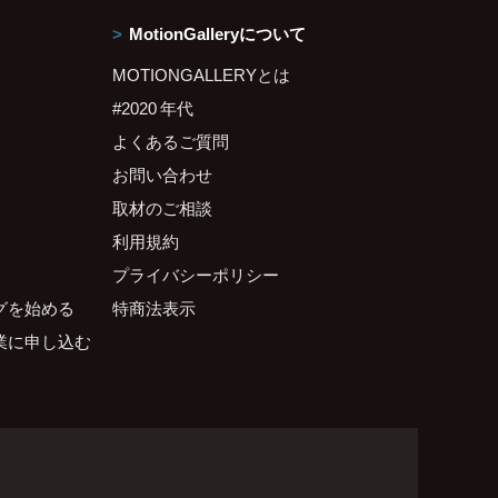
MotionGalleryについて
MOTIONGALLERYとは
#2020 年代
よくあるご質問
お問い合わせ
取材のご相談
利用規約
プライバシーポリシー
グを始める
特商法表示
業に申し込む