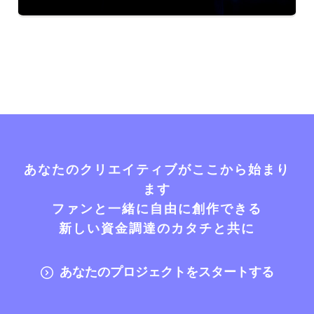
あなたのクリエイティブがここから始まり
ます
ファンと一緒に自由に創作できる
新しい資金調達のカタチと共に
あなたのプロジェクトをスタートする