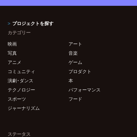
プロジェクトを探す
カテゴリー
映画
アート
写真
音楽
アニメ
ゲーム
コミュニティ
プロダクト
演劇・ダンス
本
テクノロジー
パフォーマンス
スポーツ
フード
ジャーナリズム
ステータス