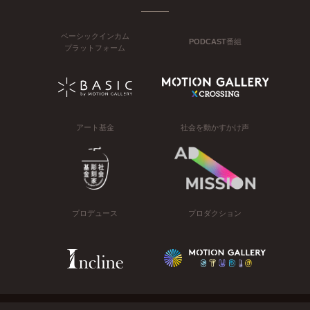
ベーシックインカム
PODCAST番組
プラットフォーム
アート基金
社会を動かすかけ声
プロデュース
プロダクション