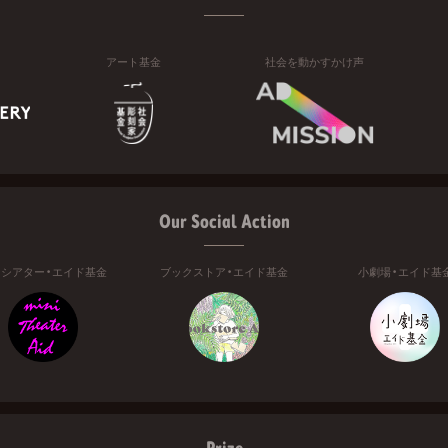
アート基金
社会を動かすかけ声
Our Social Action
ニシアター・エイド基金
ブックストア・エイド基金
小劇場・エイド基