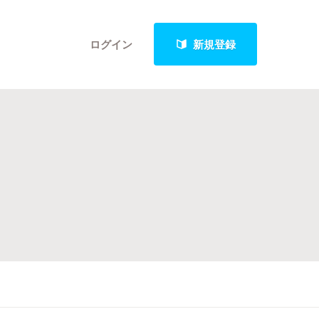
ログイン
新規登録
クト
最新進捗報告から探す