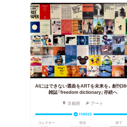
AIにはできない選曲をARTを未来を。創刊38
雑誌『freedom dictionary』存続へ
京都府
アート
FUNDED
コレクター
現在
終了