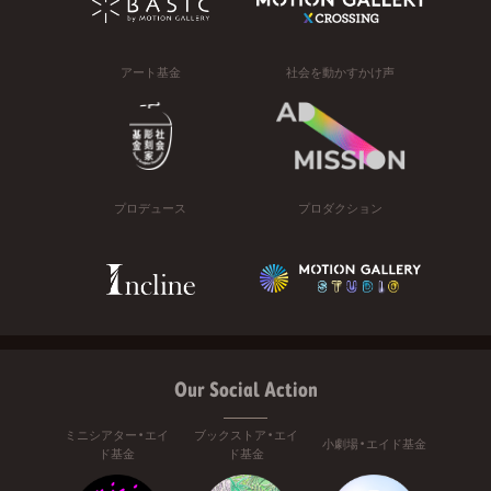
アート基金
社会を動かすかけ声
プロデュース
プロダクション
Our Social Action
ミニシアター・エイ
ブックストア・エイ
小劇場・エイド基金
ド基金
ド基金