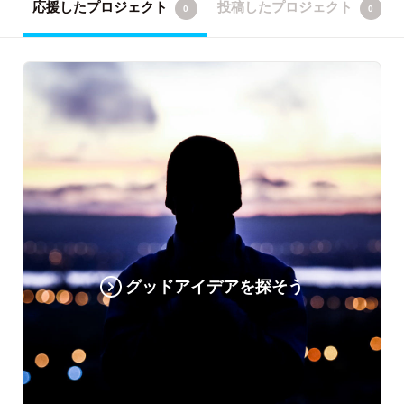
応援したプロジェクト
投稿したプロジェクト
0
0
グッドアイデアを探そう