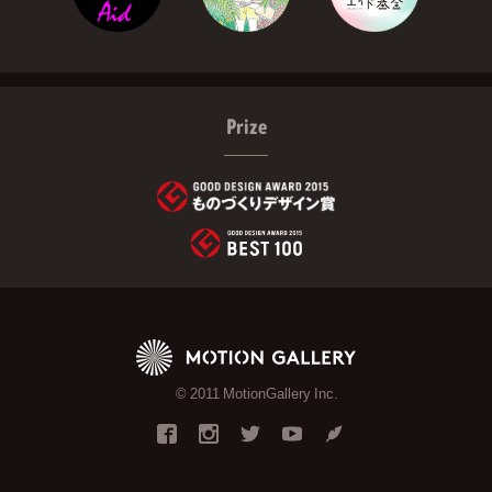
Prize
© 2011 MotionGallery Inc.