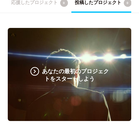
応援したプロジェクト
投稿したプロジェクト
0
0
あなたの最初のプロジェク
トをスタートしよう