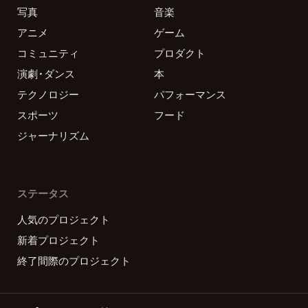
写真
音楽
アニメ
ゲーム
コミュニティ
プロダクト
演劇・ダンス
本
テクノロジー
パフォーマンス
スポーツ
フード
ジャーナリズム
ステータス
人気のプロジェクト
新着プロジェクト
終了間際のプロジェクト