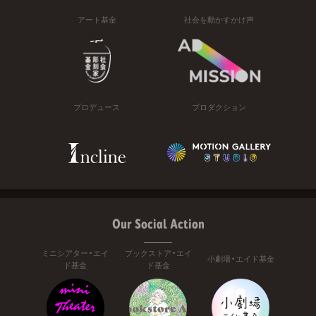
アート基金
社会を動かすかけ声
プロデュース
プロダクション
Our Social Action
ミニシアター・エイ
ブックストア・エイ
小劇場・エイド基金
ド基金
ド基金