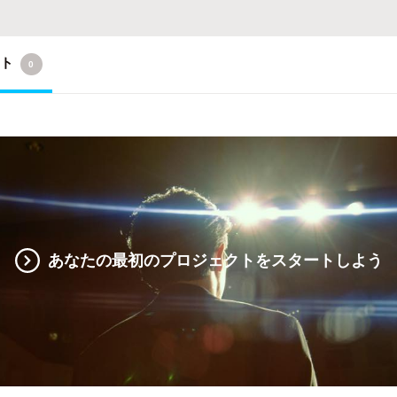
クト
0
あなたの最初のプロジェクトをスタートしよう