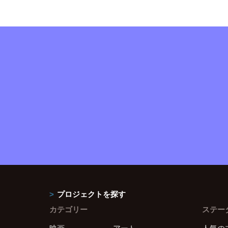
プロジェクトを探す
カテゴリー
ステー