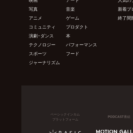
映画
アート
人気の
写真
音楽
新着プ
アニメ
ゲーム
終了間
コミュニティ
プロダクト
演劇・ダンス
本
テクノロジー
パフォーマンス
スポーツ
フード
ジャーナリズム
ベーシックインカム
PODCAST番組
プラットフォーム