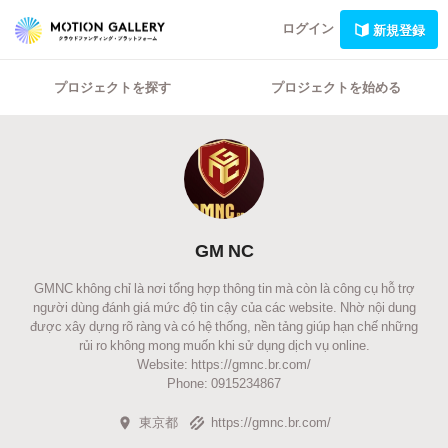
ログイン
新規登録
プロジェクトを探す
プロジェクトを始める
GM NC
GMNC không chỉ là nơi tổng hợp thông tin mà còn là công cụ hỗ trợ
người dùng đánh giá mức độ tin cậy của các website. Nhờ nội dung
được xây dựng rõ ràng và có hệ thống, nền tảng giúp hạn chế những
rủi ro không mong muốn khi sử dụng dịch vụ online.
Website: https://gmnc.br.com/
Phone: 0915234867
東京都
https://gmnc.br.com/