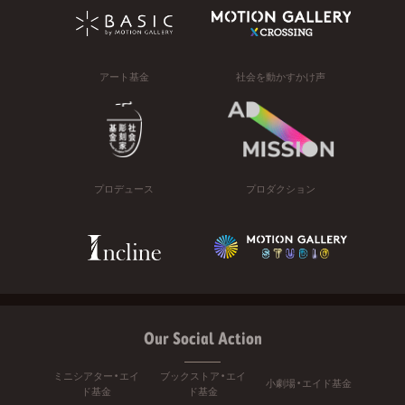
アート基金
社会を動かすかけ声
プロデュース
プロダクション
Our Social Action
ミニシアター・エイ
ブックストア・エイ
小劇場・エイド基金
ド基金
ド基金