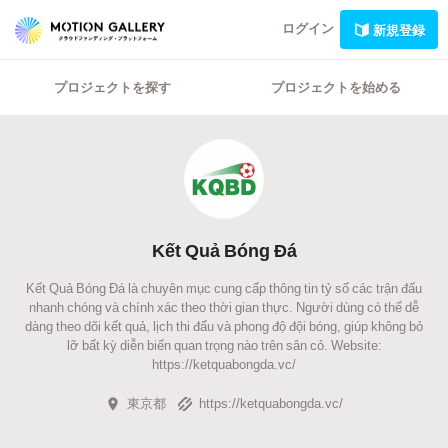
ログイン
新規登録
プロジェクトを探す
プロジェクトを始める
Kết Quả Bóng Đá
Kết Quả Bóng Đá là chuyên mục cung cấp thông tin tỷ số các trận đấu
nhanh chóng và chính xác theo thời gian thực. Người dùng có thể dễ
dàng theo dõi kết quả, lịch thi đấu và phong độ đội bóng, giúp không bỏ
lỡ bất kỳ diễn biến quan trọng nào trên sân cỏ. Website:
https://ketquabongda.vc/
東京都
https://ketquabongda.vc/