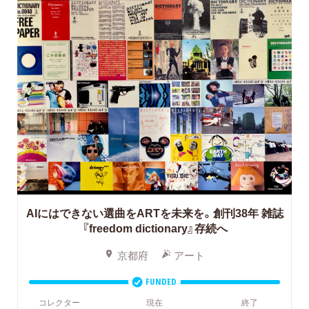
AIにはできない選曲をARTを未来を。創刊38年 雑誌
『freedom dictionary』存続へ
京都府
アート
FUNDED
コレクター
現在
終了